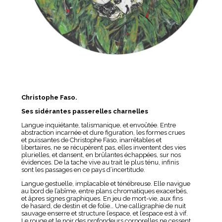
Christophe Faso.
Ses sidérantes passerelles charnelles
Langue inquiétante, talismanique, et envoûtée. Entre
abstraction incarnée et dure figuration, les formes crues
et puissantes de Christophe Faso, inarrêtables et
libertaires, ne se récupèrent pas, elles inventent des vies
plurielles, et dansent, en brûlantes échappées, sur nos
évidences. De la tache vive au trait le plus ténu, infinis
sont les passages en ce pays d’incertitude.
Langue gestuelle, implacable et ténébreuse. Elle navigue
au bord de l’abîme, entre plans chromatiques exacerbés,
et âpres signes graphiques. En jeu de mort-vie, aux fins
de hasard, de destin et de folie… Une calligraphie de nuit
sauvage enserre et structure l’espace, et l’espace est à vif.
Le rouge et le noir des profondeurs corporelles ne cessent