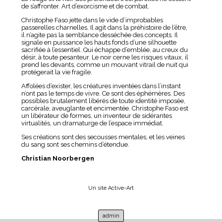
de s’affronter. Art d’exorcisme et de combat.
Christophe Faso jette dans le vide d’improbables
passerelles charnelles. Il agit dans la préhistoire de l’être,
il n’agite pas la semblance desséchée des concepts. Il
signale en puissance les hauts fonds d’une silhouette
sacrifiée à l’essentiel. Qui échappe d’emblée, au creux du
désir, à toute pesanteur. Le noir cerne les risques vitaux, il
prend les devants, comme un mouvant vitrail de nuit qui
protégerait la vie fragile.
Affolées d’exister, les créatures inventées dans l’instant
n’ont pas le temps de vivre. Ce sont des éphémères. Des
possibles brutalement libérés de toute identité imposée,
carcérale, aveuglante et encimentée. Christophe Faso est
un libérateur de formes, un inventeur de sidérantes
virtualités, un dramaturge de l’espace immédiat.
Ses créations sont des secousses mentales, et les veines
du sang sont ses chemins d’étendue.
Christian Noorbergen
Un site Active-Art
admin